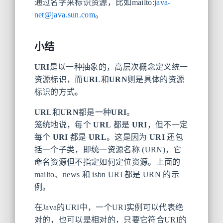
通过名字来标识资源，比如mailto:
java-
net@java.sun.com
。
小结
URI
是以一种抽象的，高层次概念定义统一
资源标识，而
URL
和
URN
则是具体的资源
标识的方式。
URL
和
URN
都是一种
URI
。
笼统地说，每个
URL
都是
URI
，但不一定
每个
URI
都是
URL
。这是因为
URI
还包
括一个子类，即统一资源名称 (URN)，它
命名资源但不指定如何定位资源。上面的
mailto、news 和 isbn URI 都是 URN 的示
例。
在Java的URI中，一个URI实例可以代表绝
对的，也可以是相对的，只要它符合URI的