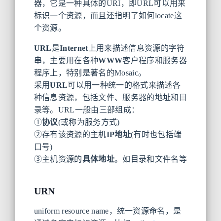
器，它是一种具体的URI，即URL可以用来
标识一个资源，而且还指明了如何locate这
个资源。
URL
是
Internet
上用来描述信息资源的字符
串，主要用在各种
WWW
客户程序和服务器
程序上，特别是著名的Mosaic。
采用
URL
可以用一种统一的格式来描述各
种信息资源，包括文件、服务器的地址和目
录等。URL一般由三部组成：
①
协议
(或称为服务方式)
②存有该资源的主机
IP地址
(有时也包括端
口号)
③主机资源的
具体地址
。如目录和文件名等
URN
uniform resource name，统一资源命名，是