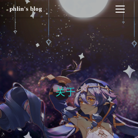
phlin's blog
关
_