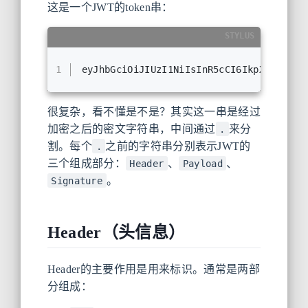
这是一个JWT的token串：
STYLUS
1
eyJhbGciOiJIUzI1NiIsInR5cCI6IkpXVCJ9
.ey
很复杂，看不懂是不是？其实这一串是经过
加密之后的密文字符串，中间通过
来分
.
割。每个
之前的字符串分别表示JWT的
.
三个组成部分：
、
、
Header
Payload
。
Signature
Header（头信息）
Header的主要作用是用来标识。通常是两部
分组成：