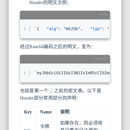
Header的明文示例：
JSON
1
`
{
"alg"
:
"HS256"
,
"typ"
:
"jwt"
}
`
经过Base64编码之后的明文，变为：
BASE64
1
`eyJhbGciOiJIUzI1NiIsInR5cCI6Imp3dCJ9`
也就是第一个
之前的密文串。以下是
.
Header部分常用部分的声明：
Key
Name
说明
如果存在，则必须将
令牌